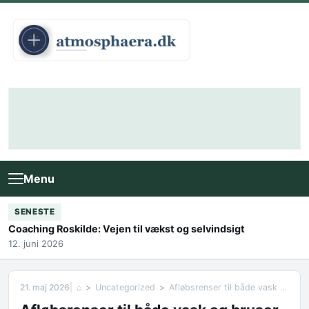
Skip to content
Menu
SENESTE
Coaching Roskilde: Vejen til vækst og selvindsigt
12. juni 2026
21. maj 2026
⌂
Uncategorized
Afløbsrenser til både vask og bruser