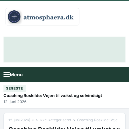
Skip to content
Menu
SENESTE
Coaching Roskilde: Vejen til vækst og selvindsigt
12. juni 2026
12. juni 2026
⌂
Ikke-kategoriseret
Coaching Roskilde: Vejen til vækst og selvindsigt