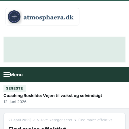
Skip to content
Menu
SENESTE
Coaching Roskilde: Vejen til vækst og selvindsigt
12. juni 2026
27. april 2022
⌂
Ikke-kategoriseret
Find maler effektivt