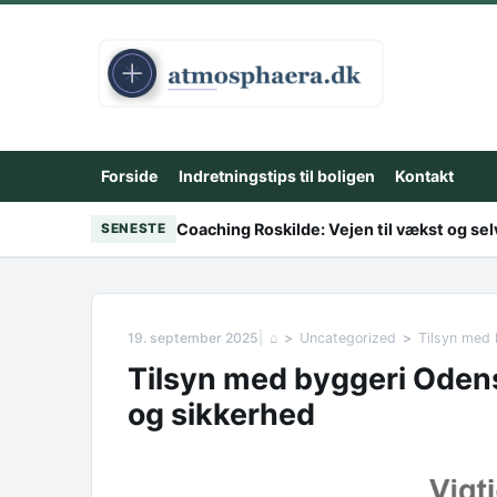
Skip to content
Forside
Indretningstips til boligen
Kontakt
Coaching Roskilde: Vejen til vækst og sel
SENESTE
19. september 2025
⌂
Uncategorized
Tilsyn med 
Tilsyn med byggeri Odens
og sikkerhed