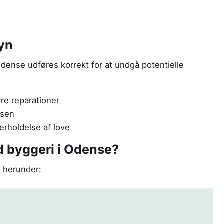
syn
 Odense udføres korrekt for at undgå potentielle
yre reparationer
dsen
rholdelse af love
d byggeri i Odense?
, herunder: