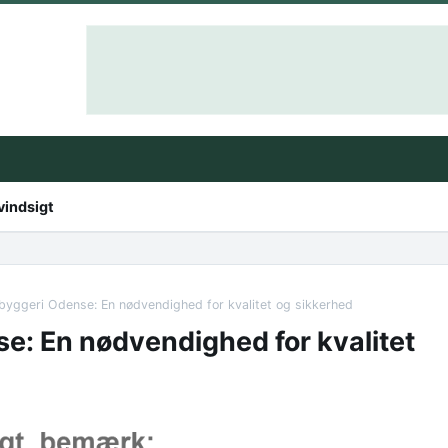
vindsigt
byggeri Odense: En nødvendighed for kvalitet og sikkerhed
e: En nødvendighed for kvalitet