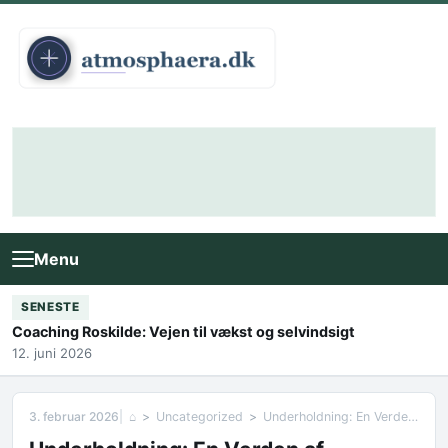
Skip to content
Menu
SENESTE
Coaching Roskilde: Vejen til vækst og selvindsigt
12. juni 2026
3. februar 2026
⌂
Uncategorized
Underholdning: En Verden af Uendelige Muligheder