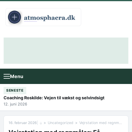
Skip to content
Menu
SENESTE
Coaching Roskilde: Vejen til vækst og selvindsigt
12. juni 2026
16. februar 2026
⌂
Uncategorized
Vejrstation med regnmåler: Få præcise vejroplysninger hjemme